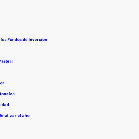
 los Fondos de Inversión
arte II
dor
sionales
lidad
finalizar el año