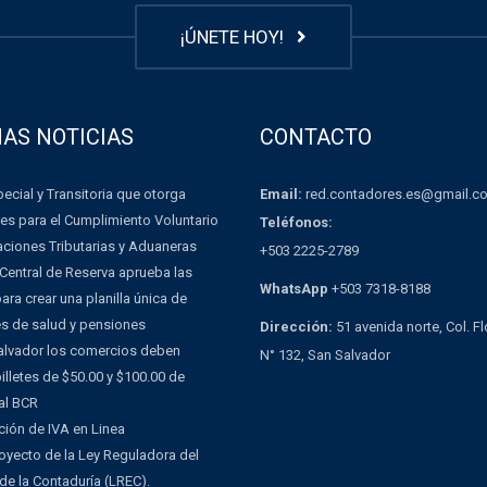
¡ÚNETE HOY!
MAS NOTICIAS
CONTACTO
Email:
red.contadores.es@gmail.c
ecial y Transitoria que otorga
es para el Cumplimiento Voluntario
Teléfonos:
aciones Tributarias y Aduaneras
+503 2225-2789
Central de Reserva aprueba las
WhatsApp
+503 7318-8188
ra crear una planilla única de
es de salud y pensiones
Dirección:
51 avenida norte, Col. F
Salvador los comercios deben
N° 132, San Salvador
illetes de $50.00 y $100.00 de
al BCR
ción de IVA en Linea
oyecto de la Ley Reguladora del
 de la Contaduría (LREC).