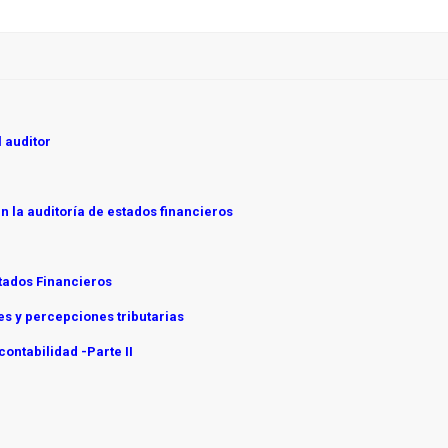
l auditor
en la auditoría de estados financieros
stados Financieros
es y percepciones tributarias
contabilidad -Parte II