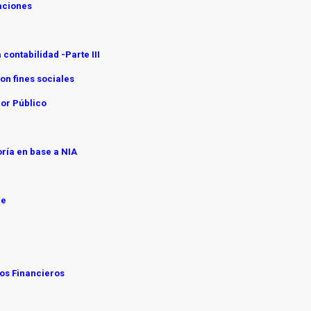
zaciones
 contabilidad -Parte III
on fines sociales
dor Público
oría en base a NIA
ne
dos Financieros