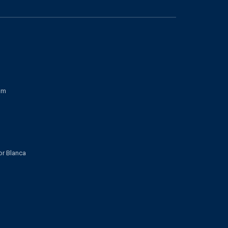
om
lor Blanca