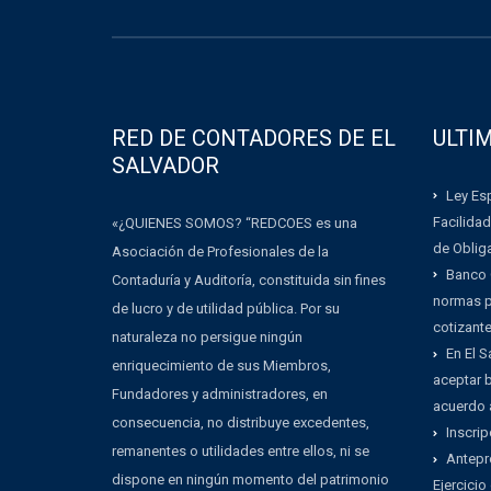
RED DE CONTADORES DE EL
ULTI
SALVADOR
Ley Esp
Facilidad
«¿QUIENES SOMOS? “REDCOES es una
de Oblig
Asociación de Profesionales de la
Banco 
Contaduría y Auditoría, constituida sin fines
normas pa
de lucro y de utilidad pública. Por su
cotizant
naturaleza no persigue ningún
En El 
enriquecimiento de sus Miembros,
aceptar b
Fundadores y administradores, en
acuerdo 
consecuencia, no distribuye excedentes,
Inscrip
remanentes o utilidades entre ellos, ni se
Antepr
dispone en ningún momento del patrimonio
Ejercicio