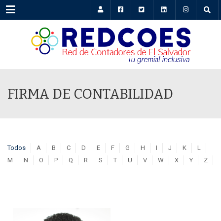
Menu
FIRMA DE CONTABILIDAD
Todos
A
B
C
D
E
F
G
H
I
J
K
L
M
N
O
P
Q
R
S
T
U
V
W
X
Y
Z