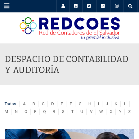
Menu
DESPACHO DE CONTABILIDAD
Y AUDITORÍA
Todos
A
B
C
D
E
F
G
H
I
J
K
L
M
N
O
P
Q
R
S
T
U
V
W
X
Y
Z