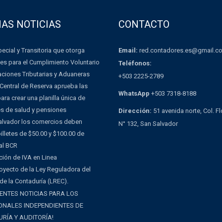
MAS NOTICIAS
CONTACTO
Email:
red.contadores.es@gmail.c
ecial y Transitoria que otorga
es para el Cumplimiento Voluntario
Teléfonos:
aciones Tributarias y Aduaneras
+503 2225-2789
Central de Reserva aprueba las
WhatsApp
+503 7318-8188
ra crear una planilla única de
es de salud y pensiones
Dirección:
51 avenida norte, Col. F
Salvador los comercios deben
N° 132, San Salvador
illetes de $50.00 y $100.00 de
al BCR
ción de IVA en Linea
oyecto de la Ley Reguladora del
 de la Contaduría (LREC).
ENTES NOTICIAS PARA LOS
ONALES INDEPENDIENTES DE
RÍA Y AUDITORÍA!