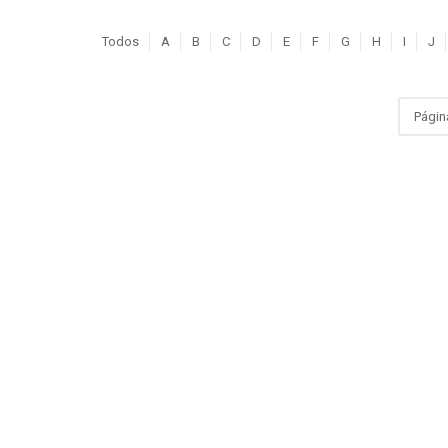
Todos
A
B
C
D
E
F
G
H
I
J
Págin