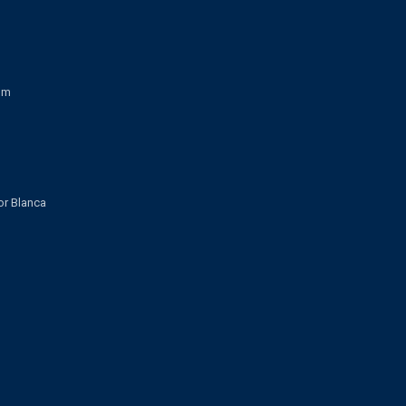
om
lor Blanca