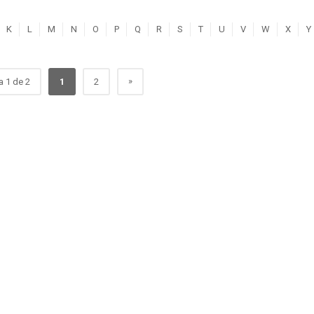
K
L
M
N
O
P
Q
R
S
T
U
V
W
X
Y
»
a 1 de 2
1
2