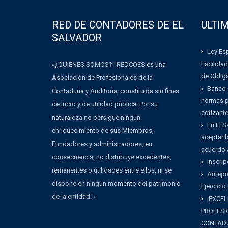
RED DE CONTADORES DE EL
ULTI
SALVADOR
Ley Esp
Facilidad
«¿QUIENES SOMOS? “REDCOES es una
de Oblig
Asociación de Profesionales de la
Banco 
Contaduría y Auditoría, constituida sin fines
normas pa
de lucro y de utilidad pública. Por su
cotizant
naturaleza no persigue ningún
En El 
enriquecimiento de sus Miembros,
aceptar b
Fundadores y administradores, en
acuerdo 
consecuencia, no distribuye excedentes,
Inscrip
remanentes o utilidades entre ellos, ni se
Antepr
dispone en ningún momento del patrimonio
Ejercicio
de la entidad.”»
¡EXCEL
PROFESI
CONTADU