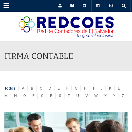
Menu
FIRMA CONTABLE
Todos
A
B
C
D
E
F
G
H
I
J
K
L
M
N
O
P
Q
R
S
T
U
V
W
X
Y
Z