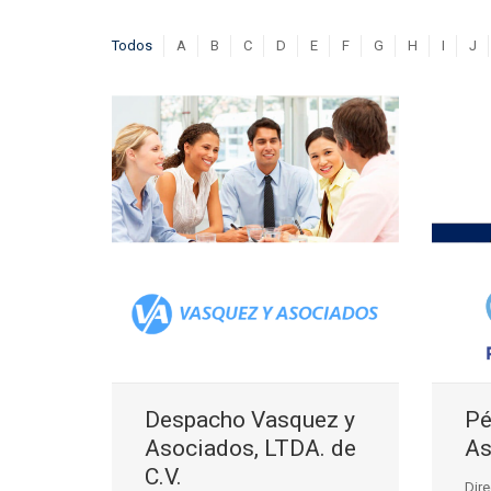
Todos
A
B
C
D
E
F
G
H
I
J
Despacho Vasquez y
Pé
Asociados, LTDA. de
As
C.V.
Dire