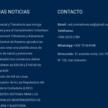
MAS NOTICIAS
CONTACTO
Email:
red.contadores.es@gmail.c
ecial y Transitoria que otorga
es para el Cumplimiento Voluntario
Teléfonos:
aciones Tributarias y Aduaneras
+503 2225-2789
Central de Reserva aprueba las
WhatsApp
+503 7318-8188
ra crear una planilla única de
es de salud y pensiones
Dirección:
51 avenida norte, Col. F
Salvador los comercios deben
N° 132, San Salvador
illetes de $50.00 y $100.00 de
al BCR
ción de IVA en Linea
oyecto de la Ley Reguladora del
 de la Contaduría (LREC).
ENTES NOTICIAS PARA LOS
ONALES INDEPENDIENTES DE
RÍA Y AUDITORÍA!