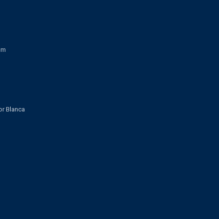
om
lor Blanca