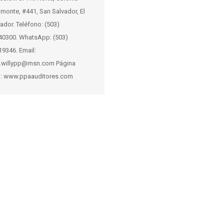
monte, #441, San Salvador, El
ador. Teléfono: (503)
40300. WhatsApp: (503)
19346. Email:
.willypp@msn.com Página
: www.ppaauditores.com