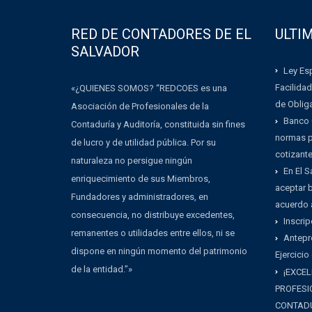
RED DE CONTADORES DE EL
ULTI
SALVADOR
Ley Esp
Facilidad
«¿QUIENES SOMOS? “REDCOES es una
de Oblig
Asociación de Profesionales de la
Banco 
Contaduría y Auditoría, constituida sin fines
normas pa
de lucro y de utilidad pública. Por su
cotizant
naturaleza no persigue ningún
En El 
enriquecimiento de sus Miembros,
aceptar b
Fundadores y administradores, en
acuerdo 
consecuencia, no distribuye excedentes,
Inscrip
remanentes o utilidades entre ellos, ni se
Antepr
dispone en ningún momento del patrimonio
Ejercicio
de la entidad.”»
¡EXCEL
PROFESI
CONTADU