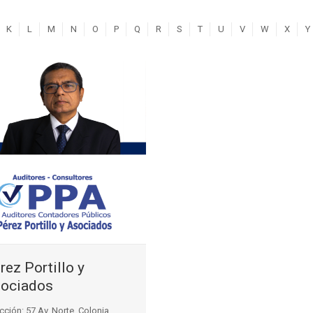
K
L
M
N
O
P
Q
R
S
T
U
V
W
X
Y
rez Portillo y
ociados
cción: 57 Av. Norte, Colonia