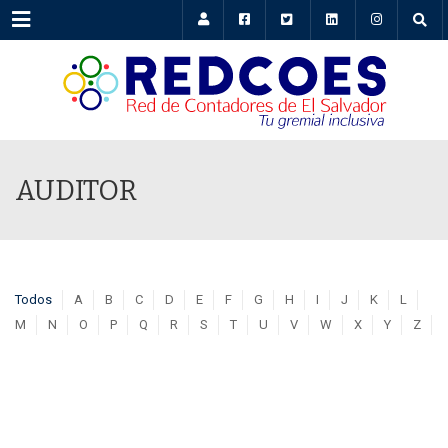
Menu
AUDITOR
Todos
A
B
C
D
E
F
G
H
I
J
K
L
M
N
O
P
Q
R
S
T
U
V
W
X
Y
Z