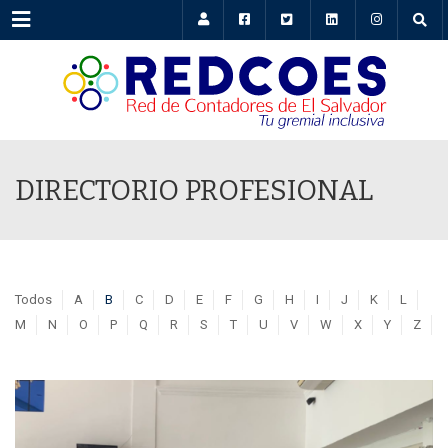
Menu
DIRECTORIO PROFESIONAL
Todos
A
B
C
D
E
F
G
H
I
J
K
L
M
N
O
P
Q
R
S
T
U
V
W
X
Y
Z