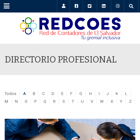
Menu
DIRECTORIO PROFESIONAL
Todos
A
B
C
D
E
F
G
H
I
J
K
L
M
N
O
P
Q
R
S
T
U
V
W
X
Y
Z