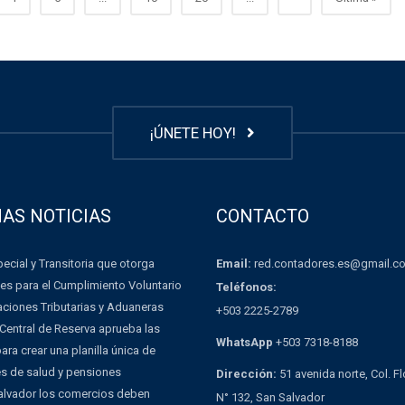
¡ÚNETE HOY!
MAS NOTICIAS
CONTACTO
Email:
red.contadores.es@gmail.c
ecial y Transitoria que otorga
es para el Cumplimiento Voluntario
Teléfonos:
aciones Tributarias y Aduaneras
+503 2225-2789
Central de Reserva aprueba las
WhatsApp
+503 7318-8188
ra crear una planilla única de
es de salud y pensiones
Dirección:
51 avenida norte, Col. F
Salvador los comercios deben
N° 132, San Salvador