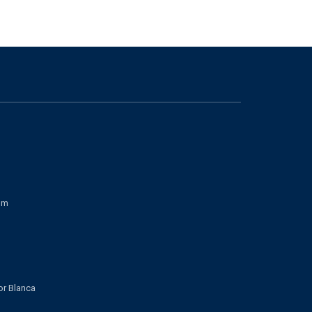
om
lor Blanca