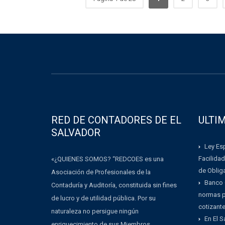
RED DE CONTADORES DE EL
ULTI
SALVADOR
Ley Esp
Facilidad
«¿QUIENES SOMOS? “REDCOES es una
de Oblig
Asociación de Profesionales de la
Banco 
Contaduría y Auditoría, constituida sin fines
normas pa
de lucro y de utilidad pública. Por su
cotizant
naturaleza no persigue ningún
En El 
enriquecimiento de sus Miembros,