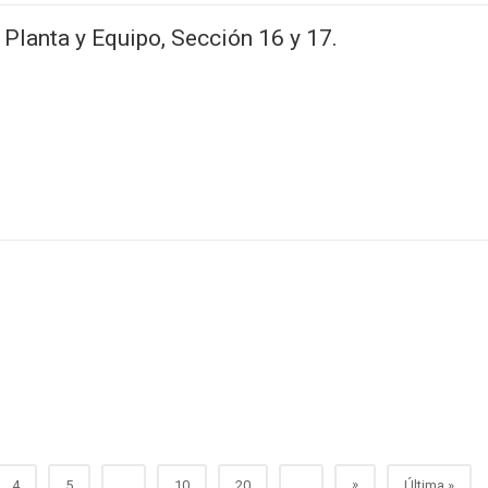
 Planta y Equipo, Sección 16 y 17.
»
4
5
...
10
20
...
Última »