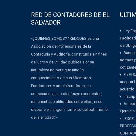
RED DE CONTADORES DE EL
ULTI
SALVADOR
Ley Esp
Facilidad
«¿QUIENES SOMOS? “REDCOES es una
de Oblig
Asociación de Profesionales de la
Banco 
Contaduría y Auditoría, constituida sin fines
normas pa
de lucro y de utilidad pública. Por su
cotizant
naturaleza no persigue ningún
En El 
enriquecimiento de sus Miembros,
aceptar b
Fundadores y administradores, en
acuerdo 
consecuencia, no distribuye excedentes,
Inscrip
remanentes o utilidades entre ellos, ni se
Antepr
dispone en ningún momento del patrimonio
Ejercicio
de la entidad.”»
¡EXCEL
PROFESI
CONTADU