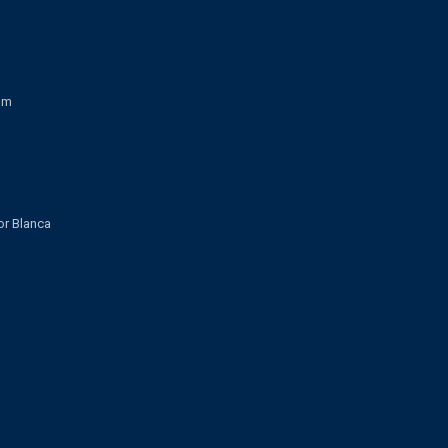
om
lor Blanca