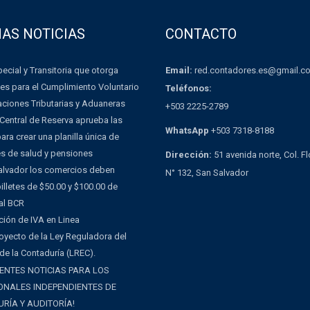
MAS NOTICIAS
CONTACTO
Email:
red.contadores.es@gmail.c
ecial y Transitoria que otorga
es para el Cumplimiento Voluntario
Teléfonos:
aciones Tributarias y Aduaneras
+503 2225-2789
Central de Reserva aprueba las
WhatsApp
+503 7318-8188
ra crear una planilla única de
es de salud y pensiones
Dirección:
51 avenida norte, Col. F
Salvador los comercios deben
N° 132, San Salvador
illetes de $50.00 y $100.00 de
al BCR
ción de IVA en Linea
oyecto de la Ley Reguladora del
 de la Contaduría (LREC).
ENTES NOTICIAS PARA LOS
ONALES INDEPENDIENTES DE
RÍA Y AUDITORÍA!