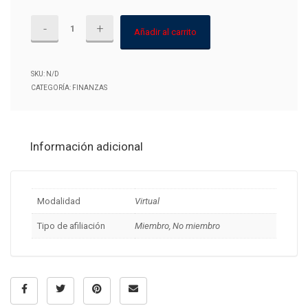
$125.00
183-
hasta
Añadir al carrito
2026
$150.00
|
SKU:
N/D
Diplomado
CATEGORÍA:
FINANZAS
en
Finanzas
Empresariales
Información adicional
|
G-
07
Modalidad
Virtual
cantidad
Tipo de afiliación
Miembro, No miembro