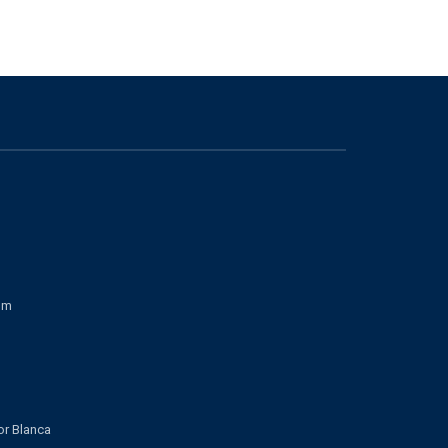
om
lor Blanca