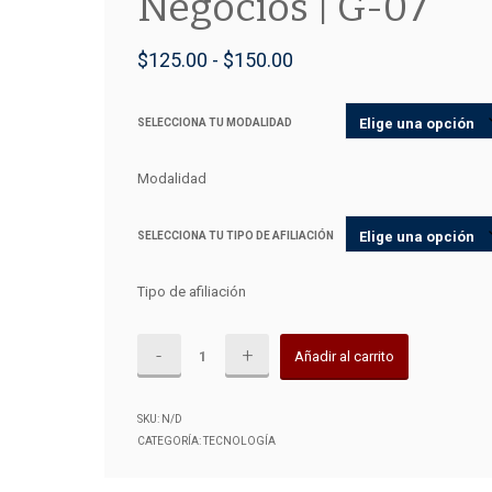
Negocios | G-07
Rango
$
125.00
-
$
150.00
de
SELECCIONA TU MODALIDAD
precios:
desde
Modalidad
$125.00
SELECCIONA TU TIPO DE AFILIACIÓN
hasta
Tipo de afiliación
$150.00
181-
Añadir al carrito
2026
|
SKU:
N/D
Diplomado
CATEGORÍA:
TECNOLOGÍA
Práctico
de