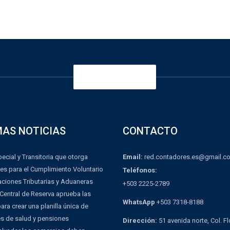
¡ÚNETE HOY!
MAS NOTICIAS
CONTACTO
Email:
red.contadores.es@gmail.c
ecial y Transitoria que otorga
es para el Cumplimiento Voluntario
Teléfonos:
aciones Tributarias y Aduaneras
+503 2225-2789
Central de Reserva aprueba las
WhatsApp
+503 7318-8188
ra crear una planilla única de
es de salud y pensiones
Dirección:
51 avenida norte, Col. F