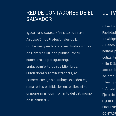
RED DE CONTADORES DE EL
ULTI
SALVADOR
Ley Esp
Facilidad
«¿QUIENES SOMOS? “REDCOES es una
de Oblig
Asociación de Profesionales de la
Banco 
Contaduría y Auditoría, constituida sin fines
normas pa
de lucro y de utilidad pública. Por su
cotizant
naturaleza no persigue ningún
En El 
enriquecimiento de sus Miembros,
aceptar b
Fundadores y administradores, en
acuerdo 
consecuencia, no distribuye excedentes,
Inscrip
remanentes o utilidades entre ellos, ni se
Antepr
dispone en ningún momento del patrimonio
Ejercicio
de la entidad.”»
¡EXCEL
PROFESI
CONTADU