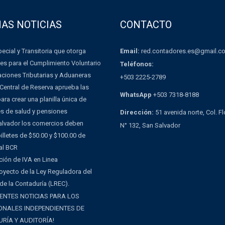
MAS NOTICIAS
CONTACTO
Email:
red.contadores.es@gmail.c
ecial y Transitoria que otorga
es para el Cumplimiento Voluntario
Teléfonos:
aciones Tributarias y Aduaneras
+503 2225-2789
Central de Reserva aprueba las
WhatsApp
+503 7318-8188
ra crear una planilla única de
es de salud y pensiones
Dirección:
51 avenida norte, Col. F
Salvador los comercios deben
N° 132, San Salvador
illetes de $50.00 y $100.00 de
al BCR
ción de IVA en Linea
oyecto de la Ley Reguladora del
 de la Contaduría (LREC).
ENTES NOTICIAS PARA LOS
ONALES INDEPENDIENTES DE
RÍA Y AUDITORÍA!