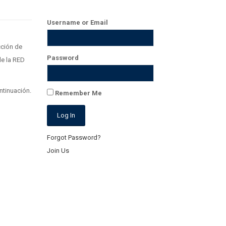
Username or Email
cción de
Password
e la RED
ntinuación.
Remember Me
Forgot Password?
Join Us