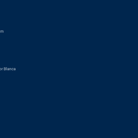
om
lor Blanca