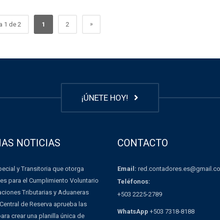
»
a 1 de 2
1
2
¡ÚNETE HOY!
MAS NOTICIAS
CONTACTO
Email:
red.contadores.es@gmail.c
ecial y Transitoria que otorga
es para el Cumplimiento Voluntario
Teléfonos:
aciones Tributarias y Aduaneras
+503 2225-2789
Central de Reserva aprueba las
WhatsApp
+503 7318-8188
ra crear una planilla única de