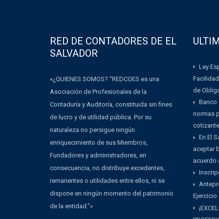
RED DE CONTADORES DE EL
ULTI
SALVADOR
Ley Esp
Facilidad
«¿QUIENES SOMOS? “REDCOES es una
de Oblig
Asociación de Profesionales de la
Banco 
Contaduría y Auditoría, constituida sin fines
normas pa
de lucro y de utilidad pública. Por su
cotizant
naturaleza no persigue ningún
En El 
enriquecimiento de sus Miembros,
aceptar b
Fundadores y administradores, en
acuerdo 
consecuencia, no distribuye excedentes,
Inscrip
remanentes o utilidades entre ellos, ni se
Antepr
dispone en ningún momento del patrimonio
Ejercicio
de la entidad.”»
¡EXCEL