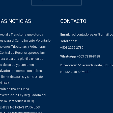
MAS NOTICIAS
CONTACTO
Email:
red.contadores.es@gmail.c
ecial y Transitoria que otorga
es para el Cumplimiento Voluntario
Teléfonos:
aciones Tributarias y Aduaneras
+503 2225-2789
Central de Reserva aprueba las
WhatsApp
+503 7318-8188
ra crear una planilla única de
es de salud y pensiones
Dirección:
51 avenida norte, Col. F
Salvador los comercios deben
N° 132, San Salvador
illetes de $50.00 y $100.00 de
al BCR
ción de IVA en Linea
oyecto de la Ley Reguladora del
 de la Contaduría (LREC).
ENTES NOTICIAS PARA LOS