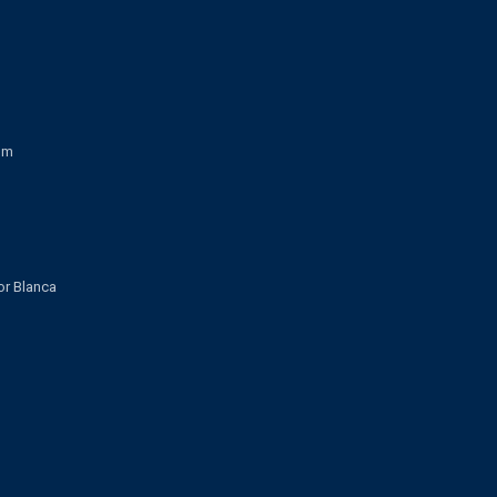
om
lor Blanca