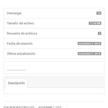
Descargar
16
Tamaño del archivo
17.04 MB
Recuento de archivos
1
Fecha de creación
noviembre 1, 2019
Última actualización
noviembre 1, 2019
Descargar
Descripción
|
|
|
POR: MERCADEO REDCOES
NOVIEMBRE 1, 2019