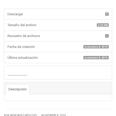
Descargar
5
Tamaño del archivo
2.30 MB
Recuento de archivos
1
Fecha de creación
noviembre 8, 2019
Última actualización
noviembre 8, 2019
Descargar
Descripción
|
|
|
POR: MERCADEO REDCOES
NOVIEMBRE 8, 2019