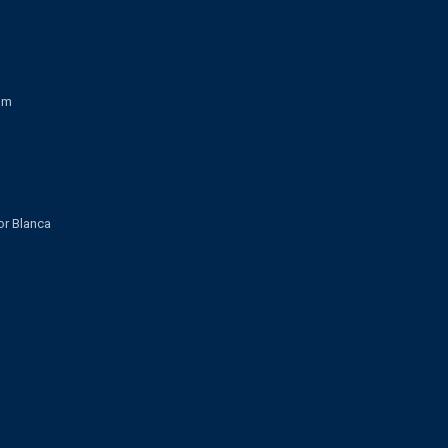
om
lor Blanca