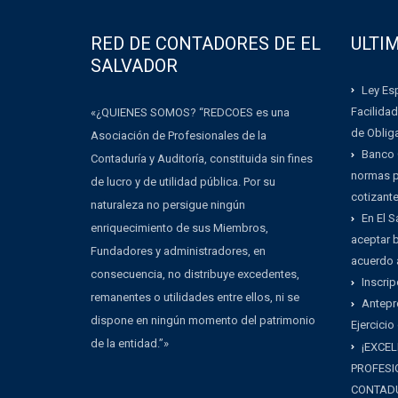
RED DE CONTADORES DE EL
ULTI
SALVADOR
Ley Esp
Facilidad
«¿QUIENES SOMOS? “REDCOES es una
de Oblig
Asociación de Profesionales de la
Banco 
Contaduría y Auditoría, constituida sin fines
normas pa
de lucro y de utilidad pública. Por su
cotizant
naturaleza no persigue ningún
En El 
enriquecimiento de sus Miembros,
aceptar b
Fundadores y administradores, en
acuerdo 
consecuencia, no distribuye excedentes,
Inscrip
remanentes o utilidades entre ellos, ni se
Antepr
dispone en ningún momento del patrimonio
Ejercicio
de la entidad.”»
¡EXCEL
PROFESI
CONTADU