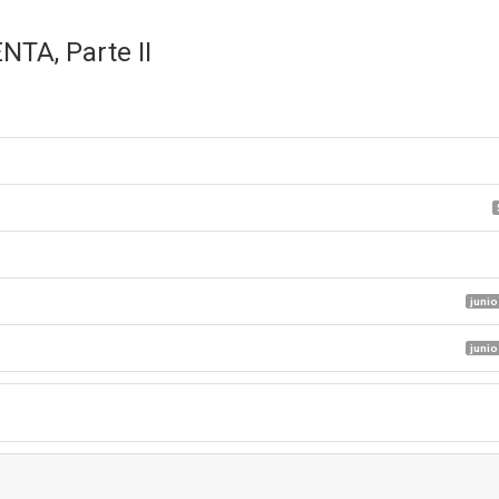
TA, Parte II
junio
junio