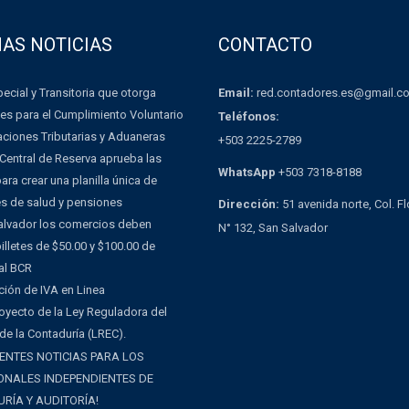
MAS NOTICIAS
CONTACTO
Email:
red.contadores.es@gmail.c
ecial y Transitoria que otorga
es para el Cumplimiento Voluntario
Teléfonos:
aciones Tributarias y Aduaneras
+503 2225-2789
Central de Reserva aprueba las
WhatsApp
+503 7318-8188
ra crear una planilla única de
es de salud y pensiones
Dirección:
51 avenida norte, Col. F
Salvador los comercios deben
N° 132, San Salvador
illetes de $50.00 y $100.00 de
al BCR
ción de IVA en Linea
oyecto de la Ley Reguladora del
 de la Contaduría (LREC).
ENTES NOTICIAS PARA LOS
ONALES INDEPENDIENTES DE
RÍA Y AUDITORÍA!