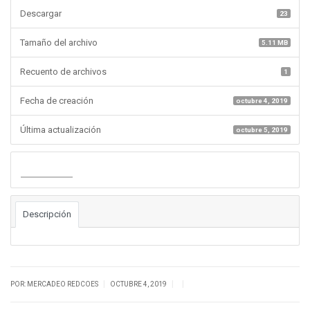
Descargar
23
Tamaño del archivo
5.11 MB
Recuento de archivos
1
Fecha de creación
octubre 4, 2019
Última actualización
octubre 5, 2019
Descargar
Descripción
|
|
|
POR: MERCADEO REDCOES
OCTUBRE 4, 2019