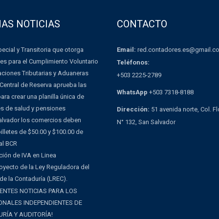
MAS NOTICIAS
CONTACTO
Email:
red.contadores.es@gmail.c
ecial y Transitoria que otorga
es para el Cumplimiento Voluntario
Teléfonos:
aciones Tributarias y Aduaneras
+503 2225-2789
Central de Reserva aprueba las
WhatsApp
+503 7318-8188
ra crear una planilla única de
es de salud y pensiones
Dirección:
51 avenida norte, Col. F
Salvador los comercios deben
N° 132, San Salvador
illetes de $50.00 y $100.00 de
al BCR
ción de IVA en Linea
oyecto de la Ley Reguladora del
 de la Contaduría (LREC).
ENTES NOTICIAS PARA LOS
ONALES INDEPENDIENTES DE
RÍA Y AUDITORÍA!