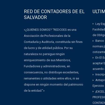
RED DE CONTADORES DE EL
ULTI
SALVADOR
Ley Esp
Facilidad
«¿QUIENES SOMOS? “REDCOES es una
de Oblig
Asociación de Profesionales de la
Banco 
Contaduría y Auditoría, constituida sin fines
normas pa
de lucro y de utilidad pública. Por su
cotizant
naturaleza no persigue ningún
En El 
enriquecimiento de sus Miembros,
aceptar b
Fundadores y administradores, en
acuerdo 
consecuencia, no distribuye excedentes,
Inscrip
remanentes o utilidades entre ellos, ni se
Antepr
dispone en ningún momento del patrimonio
Ejercicio
de la entidad.”»
¡EXCEL
PROFESI
CONTADU