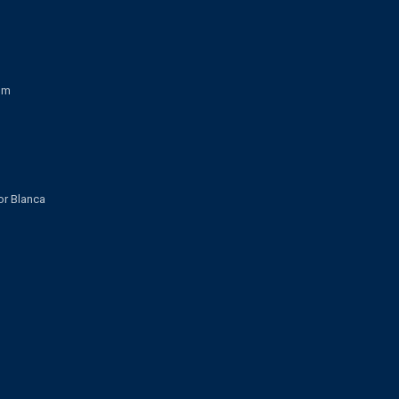
om
lor Blanca