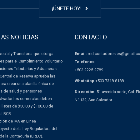
¡ÚNETE HOY!
MAS NOTICIAS
CONTACTO
Email:
red.contadores.es@gmail.c
ecial y Transitoria que otorga
es para el Cumplimiento Voluntario
Teléfonos:
aciones Tributarias y Aduaneras
+503 2225-2789
Central de Reserva aprueba las
WhatsApp
+503 7318-8188
ra crear una planilla única de
es de salud y pensiones
Dirección:
51 avenida norte, Col. F
Salvador los comercios deben
N° 132, San Salvador
illetes de $50.00 y $100.00 de
al BCR
ción de IVA en Linea
oyecto de la Ley Reguladora del
 de la Contaduría (LREC).