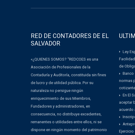
RED DE CONTADORES DE EL
ULTI
SALVADOR
Ley Esp
Facilidad
«¿QUIENES SOMOS? “REDCOES es una
de Oblig
Asociación de Profesionales de la
Banco 
Contaduría y Auditoría, constituida sin fines
normas pa
de lucro y de utilidad pública. Por su
cotizant
naturaleza no persigue ningún
En El 
enriquecimiento de sus Miembros,
aceptar b
Fundadores y administradores, en
acuerdo 
consecuencia, no distribuye excedentes,
Inscrip
remanentes o utilidades entre ellos, ni se
Antepr
dispone en ningún momento del patrimonio
Ejercicio