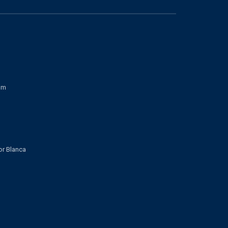
om
lor Blanca