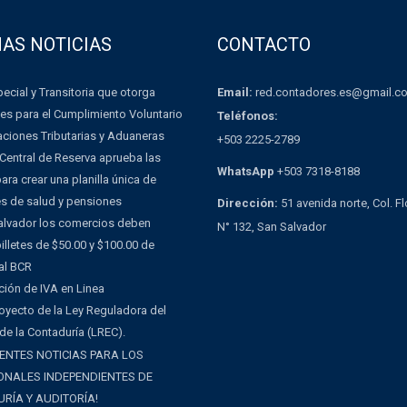
MAS NOTICIAS
CONTACTO
Email:
red.contadores.es@gmail.c
ecial y Transitoria que otorga
es para el Cumplimiento Voluntario
Teléfonos:
aciones Tributarias y Aduaneras
+503 2225-2789
Central de Reserva aprueba las
WhatsApp
+503 7318-8188
ra crear una planilla única de
es de salud y pensiones
Dirección:
51 avenida norte, Col. F
Salvador los comercios deben
N° 132, San Salvador
illetes de $50.00 y $100.00 de
al BCR
ción de IVA en Linea
oyecto de la Ley Reguladora del
 de la Contaduría (LREC).
ENTES NOTICIAS PARA LOS
ONALES INDEPENDIENTES DE
RÍA Y AUDITORÍA!