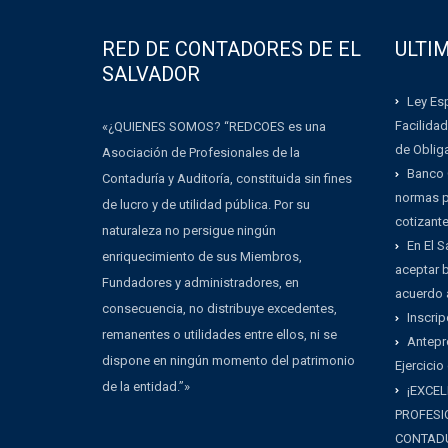
RED DE CONTADORES DE EL
ULTI
SALVADOR
Ley Esp
Facilidad
«¿QUIENES SOMOS? “REDCOES es una
de Oblig
Asociación de Profesionales de la
Banco 
Contaduría y Auditoría, constituida sin fines
normas pa
de lucro y de utilidad pública. Por su
cotizant
naturaleza no persigue ningún
En El 
enriquecimiento de sus Miembros,
aceptar b
Fundadores y administradores, en
acuerdo 
consecuencia, no distribuye excedentes,
Inscrip
remanentes o utilidades entre ellos, ni se
Antepr
dispone en ningún momento del patrimonio
Ejercicio
de la entidad.”»
¡EXCEL
PROFESI
CONTADU