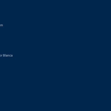
om
lor Blanca