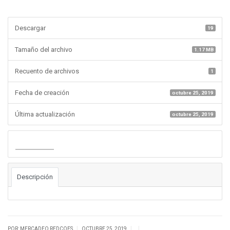
Descargar
19
Tamaño del archivo
1.17 MB
Recuento de archivos
1
Fecha de creación
octubre 25, 2019
Última actualización
octubre 25, 2019
Descargar
Descripción
|
|
|
POR: MERCADEO REDCOES
OCTUBRE 25, 2019