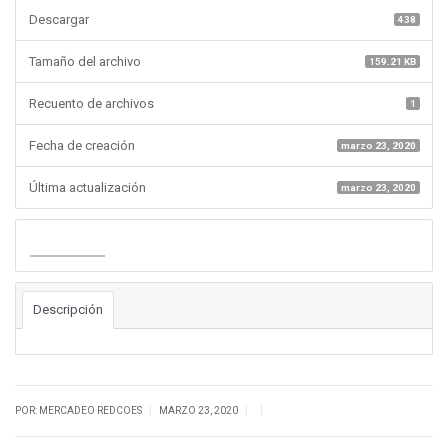
Descargar
438
Tamaño del archivo
159.21 KB
Recuento de archivos
1
Fecha de creación
marzo 23, 2020
Última actualización
marzo 23, 2020
Descargar
Descripción
|
|
|
POR: MERCADEO REDCOES
MARZO 23, 2020