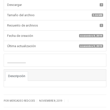
Descargar
7
Tamaño del archivo
5.06 MB
Recuento de archivos
1
Fecha de creación
noviembre 8, 2019
Última actualización
noviembre 9, 2019
Descargar
Descripción
|
|
|
POR: MERCADEO REDCOES
NOVIEMBRE 8, 2019