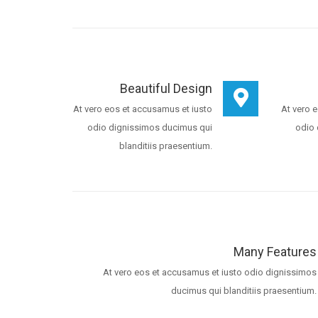
Beautiful Design
At vero eos et accusamus et iusto
At vero 
odio dignissimos ducimus qui
odio 
blanditiis praesentium.
Many Features
At vero eos et accusamus et iusto odio dignissimos
ducimus qui blanditiis praesentium.