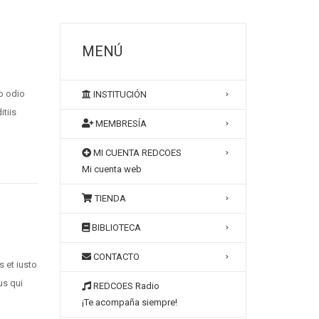
MENÚ
o odio
INSTITUCIÓN
tiis
MEMBRESÍA
MI CUENTA REDCOES
Mi cuenta web
TIENDA
BIBLIOTECA
CONTACTO
 et iusto
us qui
REDCOES Radio
¡Te acompaña siempre!