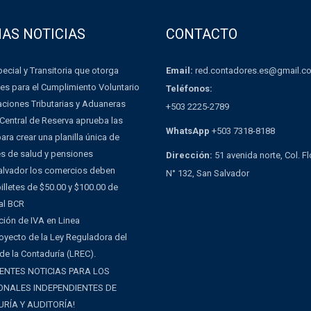
MAS NOTICIAS
CONTACTO
Email:
red.contadores.es@gmail.c
ecial y Transitoria que otorga
es para el Cumplimiento Voluntario
Teléfonos:
aciones Tributarias y Aduaneras
+503 2225-2789
Central de Reserva aprueba las
WhatsApp
+503 7318-8188
ra crear una planilla única de
es de salud y pensiones
Dirección:
51 avenida norte, Col. F
Salvador los comercios deben
N° 132, San Salvador
illetes de $50.00 y $100.00 de
al BCR
ción de IVA en Linea
oyecto de la Ley Reguladora del
 de la Contaduría (LREC).
ENTES NOTICIAS PARA LOS
ONALES INDEPENDIENTES DE
RÍA Y AUDITORÍA!