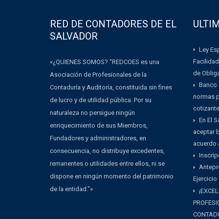
RED DE CONTADORES DE EL
ULTI
SALVADOR
Ley Esp
Facilidad
«¿QUIENES SOMOS? “REDCOES es una
de Oblig
Asociación de Profesionales de la
Banco 
Contaduría y Auditoría, constituida sin fines
normas pa
de lucro y de utilidad pública. Por su
cotizant
naturaleza no persigue ningún
En El 
enriquecimiento de sus Miembros,
aceptar b
Fundadores y administradores, en
acuerdo 
consecuencia, no distribuye excedentes,
Inscrip
remanentes o utilidades entre ellos, ni se
Antepr
dispone en ningún momento del patrimonio
Ejercicio
de la entidad.”»
¡EXCEL
PROFESI
CONTADU