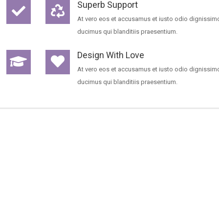
Superb Support
At vero eos et accusamus et iusto odio dignissim
ducimus qui blanditiis praesentium.
Design With Love
At vero eos et accusamus et iusto odio dignissim
ducimus qui blanditiis praesentium.