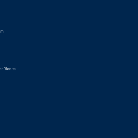
om
lor Blanca