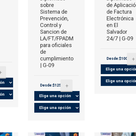
sobre
de Aplicaci
Sistema de
de Factura
Prevención,
Electrónica
Control y
en El
Sancion de
Salvador
LA/FT/FPADM
24/7 | G-09
para oficiales
de
cumplimiento
+
Desde:$100.00
| G-09
+
+
Desde:$125.00