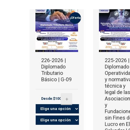
¡Oferta!
226-2026 |
225-2026 |
Diplomado
Diplomado
Tributario
Operativid
Básico | G-09
y normativ
técnica y
legal de la
Asociacio
+
Desde:$100.00
y
Fundacion
sin Fines 
Lucro en E