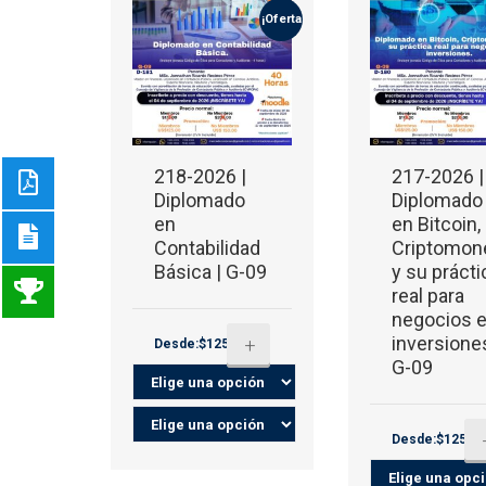
¡Oferta!
218-2026 |
217-2026 |
Diplomado
Diplomado
en
en Bitcoin,
Contabilidad
Criptomon
Básica | G-09
y su prácti
real para
negocios 
inversiones
+
Desde:$125.00
G-09
Desde:$125.0