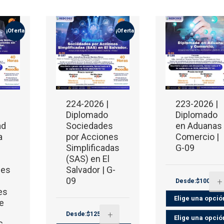
¡Oferta!
¡Oferta!
224-2026 |
223-2026 |
Diplomado
Diplomado
ad
Sociedades
en Aduanas
a
por Acciones
Comercio |
Simplificadas
G-09
s
(SAS) en El
nes
Salvador | G-
09
+
Desde:$100.00
es
de
l
+
Desde:$125.00