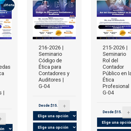
¡Oferta!
216-2026 |
215-2026 |
Seminario
Seminario
Código de
Rol del
edas
Ética para
Contador
ca
Contadores y
Público en l
Auditores |
Ética
e
G-04
Profesional 
 |
G-04
+
Desde:$15.00
+
Desde:$15.00
+
0