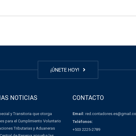
¡ÚNETE HOY!
MAS NOTICIAS
CONTACTO
Email:
red.contadores.es@gmail.c
ecial y Transitoria que otorga
es para el Cumplimiento Voluntario
Teléfonos:
aciones Tributarias y Aduaneras
+503 2225-2789
Central de Reserva aprueba las