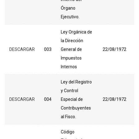
Órgano
Ejecutivo.
Ley Orgánica de
la Dirección
D
DESCARGAR
003
General de
22/08/1972
T
Impuestos
F
Internos
Ley del Registro
y Control
D
DESCARGAR
004
Especial de
22/08/1972
T
Contribuyentes
F
al Fisco.
Código
D