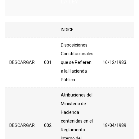
LA LEY
PDF
#
NOMBRE DE
FECHA
INDICE
LA LEY
Disposiciones
Constitucionales
D
DESCARGAR
001
que se Refieren
16/12/1983.
T
a la Hacienda
F
Pública.
Atribuciones del
Ministerio de
Hacienda
D
contenidas en el
DESCARGAR
002
18/04/1989
T
Reglamento
F
Interno del