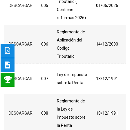
Tributario (
DESCARGAR
005
01/06/2026
T
Contiene
F
reformas 2026)
Reglamento de
D
Aplicación del
DESCARGAR
006
14/12/2000
T
Código
F
Tributario.
D
Ley de Impuesto
DESCARGAR
007
18/12/1991
T
sobre la Renta.
F
Reglamento de
D
la Ley de
DESCARGAR
008
18/12/1991
T
Impuesto sobre
F
la Renta