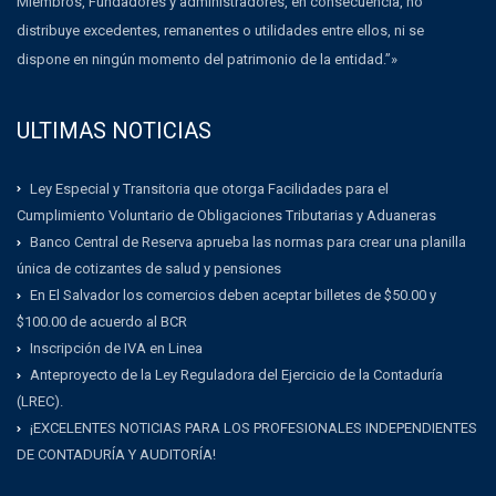
Miembros, Fundadores y administradores, en consecuencia, no
distribuye excedentes, remanentes o utilidades entre ellos, ni se
dispone en ningún momento del patrimonio de la entidad.”»
ULTIMAS NOTICIAS
Ley Especial y Transitoria que otorga Facilidades para el
Cumplimiento Voluntario de Obligaciones Tributarias y Aduaneras
Banco Central de Reserva aprueba las normas para crear una planilla
única de cotizantes de salud y pensiones
En El Salvador los comercios deben aceptar billetes de $50.00 y
$100.00 de acuerdo al BCR
Inscripción de IVA en Linea
Anteproyecto de la Ley Reguladora del Ejercicio de la Contaduría
(LREC).
¡EXCELENTES NOTICIAS PARA LOS PROFESIONALES INDEPENDIENTES
DE CONTADURÍA Y AUDITORÍA!