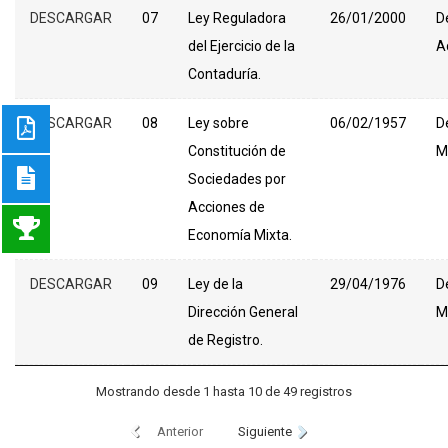
DESCARGAR
07
Ley Reguladora
26/01/2000
D
del Ejercicio de la
A
Contaduría.
DESCARGAR
08
Ley sobre
06/02/1957
D
Constitución de
M
Sociedades por
Acciones de
Economía Mixta.
DESCARGAR
09
Ley de la
29/04/1976
D
Dirección General
M
de Registro.
Mostrando desde 1 hasta 10 de 49 registros
Anterior
Siguiente