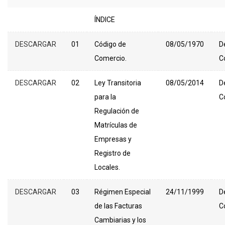
ÍNDICE
DESCARGAR
01
Código de
08/05/1970
D
Comercio.
C
DESCARGAR
02
Ley Transitoria
08/05/2014
D
para la
C
Regulación de
Matrículas de
Empresas y
Registro de
Locales.
DESCARGAR
03
Régimen Especial
24/11/1999
D
de las Facturas
C
Cambiarias y los