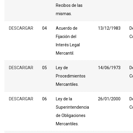
Recibos de las
mismas.
DESCARGAR
04
Acuerdo de
13/12/1983
D
Fijación del
C
Interés Legal
Mercantil.
DESCARGAR
05
Ley de
14/06/1973
D
Procedimientos
C
Mercantiles.
DESCARGAR
06
Ley de la
26/01/2000
D
Superintendencia
C
de Obligaciones
Mercantiles.