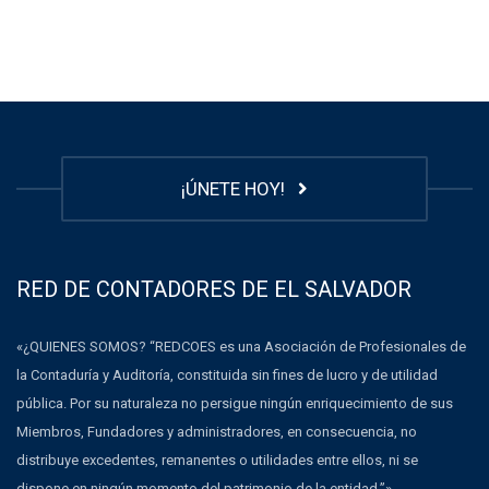
¡ÚNETE HOY!
RED DE CONTADORES DE EL SALVADOR
«¿QUIENES SOMOS? “REDCOES es una Asociación de Profesionales de
la Contaduría y Auditoría, constituida sin fines de lucro y de utilidad
pública. Por su naturaleza no persigue ningún enriquecimiento de sus
Miembros, Fundadores y administradores, en consecuencia, no
distribuye excedentes, remanentes o utilidades entre ellos, ni se
dispone en ningún momento del patrimonio de la entidad.”»