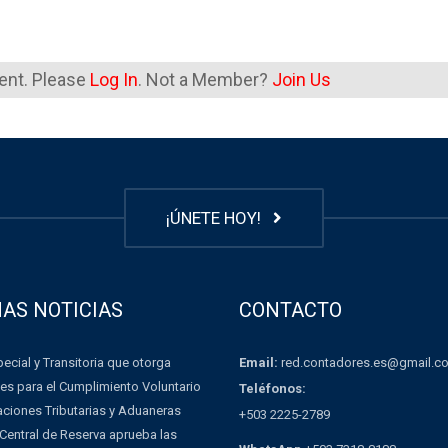
tent. Please
Log In
. Not a Member?
Join Us
¡ÚNETE HOY!
MAS NOTICIAS
CONTACTO
Email:
red.contadores.es@gmail.c
ecial y Transitoria que otorga
es para el Cumplimiento Voluntario
Teléfonos:
aciones Tributarias y Aduaneras
+503 2225-2789
Central de Reserva aprueba las