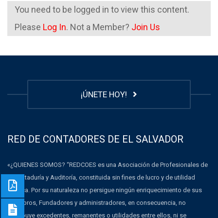
You need to be logged in to view this content.
Please
Log In
. Not a Member?
Join Us
¡ÚNETE HOY!
RED DE CONTADORES DE EL SALVADOR
«¿QUIENES SOMOS? “REDCOES es una Asociación de Profesionales de
la Contaduría y Auditoría, constituida sin fines de lucro y de utilidad
pública. Por su naturaleza no persigue ningún enriquecimiento de sus
Miembros, Fundadores y administradores, en consecuencia, no
distribuye excedentes, remanentes o utilidades entre ellos, ni se