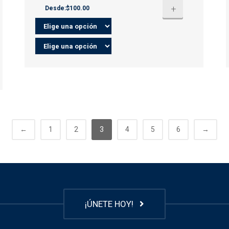
+
Desde:$100.00
←
1
2
3
4
5
6
→
¡ÚNETE HOY!