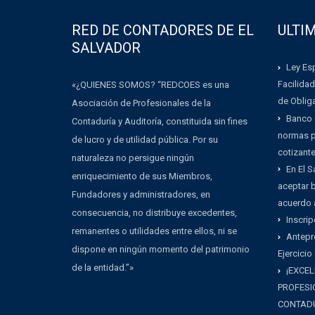
RED DE CONTADORES DE EL
ULTI
SALVADOR
Ley Esp
Facilidad
«¿QUIENES SOMOS? “REDCOES es una
de Oblig
Asociación de Profesionales de la
Banco 
Contaduría y Auditoría, constituida sin fines
normas pa
de lucro y de utilidad pública. Por su
cotizant
naturaleza no persigue ningún
En El 
enriquecimiento de sus Miembros,
aceptar b
Fundadores y administradores, en
acuerdo 
consecuencia, no distribuye excedentes,
Inscrip
remanentes o utilidades entre ellos, ni se
Antepr
dispone en ningún momento del patrimonio
Ejercicio
de la entidad.”»
¡EXCEL
PROFESI
CONTADU