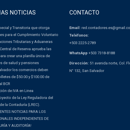
MAS NOTICIAS
CONTACTO
Email:
red.contadores.es@gmail.c
ecial y Transitoria que otorga
es para el Cumplimiento Voluntario
Teléfonos:
aciones Tributarias y Aduaneras
+503 2225-2789
Central de Reserva aprueba las
WhatsApp
+503 7318-8188
ra crear una planilla única de
es de salud y pensiones
Dirección:
51 avenida norte, Col. F
Salvador los comercios deben
N° 132, San Salvador
illetes de $50.00 y $100.00 de
al BCR
ción de IVA en Linea
oyecto de la Ley Reguladora del
 de la Contaduría (LREC).
ENTES NOTICIAS PARA LOS
ONALES INDEPENDIENTES DE
RÍA Y AUDITORÍA!