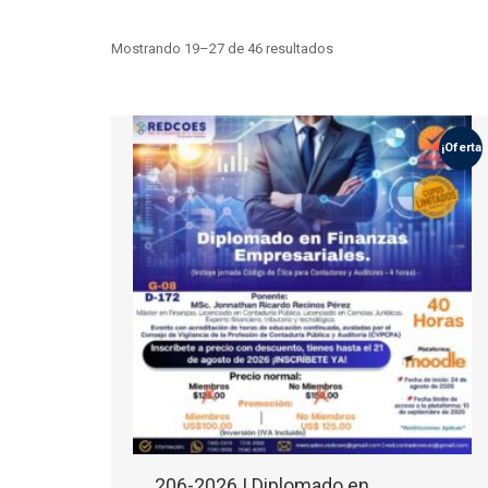
Ordenado
Mostrando 19–27 de 46 resultados
por
los
últimos
¡Oferta!
206-2026 | Diplomado en