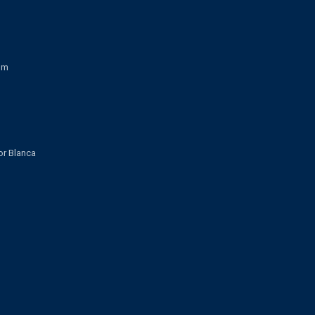
om
lor Blanca